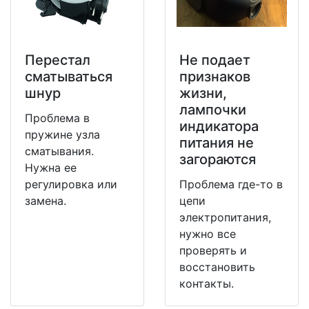
Перестал
Не подает
сматываться
признаков
шнур
жизни,
лампочки
Проблема в
индикатора
пружине узла
питания не
сматывания.
загораются
Нужна ее
регулировка или
Проблема где-то в
замена.
цепи
электропитания,
нужно все
проверять и
восстановить
контакты.