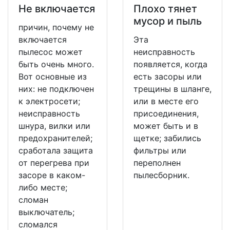
Не включается
Плохо тянет
мусор и пыль
причин, почему не
включается
Эта
пылесос может
неисправность
быть очень много.
появляется, когда
Вот основные из
есть засоры или
них: не подключен
трещины в шланге,
к электросети;
или в месте его
неисправность
присоединения,
шнура, вилки или
может быть и в
предохранителей;
щетке; забились
сработала защита
фильтры или
от перегрева при
переполнен
засоре в каком-
пылесборник.
либо месте;
сломан
выключатель;
сломался