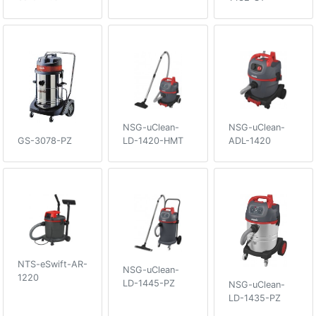
NSG-uClean-
NSG-uClean-
LD-1420-HMT
ADL-1420
GS-3078-PZ
NTS-eSwift-AR-
NSG-uClean-
1220
LD-1445-PZ
NSG-uClean-
LD-1435-PZ