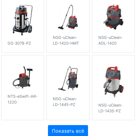
NSG-uClean-
NSG-uClean-
LD-1420-HMT
ADL-1420
GS-3078-PZ
NTS-eSwift-AR-
NSG-uClean-
1220
LD-1445-PZ
NSG-uClean-
LD-1435-PZ
Показать всё