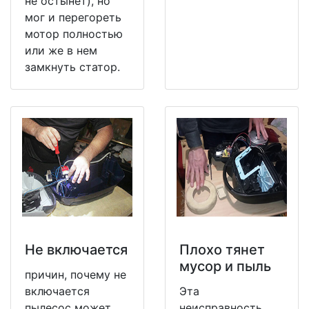
не остынет), но
мог и перегореть
мотор полностью
или же в нем
замкнуть статор.
Не включается
Плохо тянет
мусор и пыль
причин, почему не
включается
Эта
пылесос может
неисправность