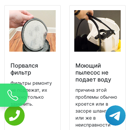
Порвался
Моющий
фильтр
пылесос не
подает воду
Фильтры ремонту
не подлежат, их
причина этой
можно только
проблемы обычно
заменить.
кроется или в
засоре шлангов,
или же в
неисправности