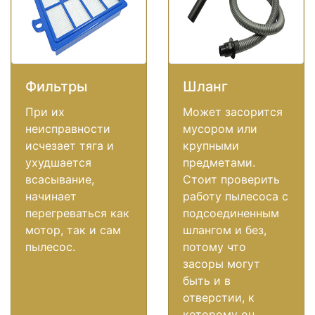
Фильтры
Шланг
При их
Может засорится
неисправности
мусором или
исчезает тяга и
крупными
ухудшается
предметами.
всасывание,
Стоит проверить
начинает
работу пылесоса с
перегреваться как
подсоединенным
мотор, так и сам
шлангом и без,
пылесос.
потому что
засоры могут
быть и в
отверстии, к
которому он