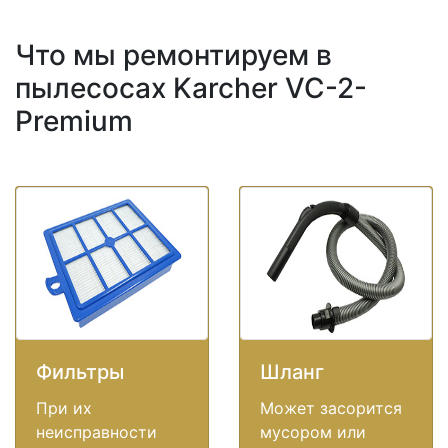
Что мы ремонтируем в
пылесосах Karcher VC-2-
Premium
Фильтры
Шланг
При их
Может засорится
неисправности
мусором или