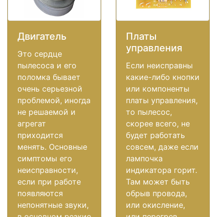
Двигатель
Платы
управления
Это сердце
пылесоса и его
Если неисправны
поломка бывает
какие-либо кнопки
очень серьезной
или компоненты
проблемой, иногда
платы управления,
не решаемой и
то пылесос,
агрегат
скорее всего, не
приходится
будет работать
менять. Основные
совсем, даже если
симптомы его
лампочка
неисправности,
индикатора горит.
если при работе
Там может быть
появляются
обрыв провода,
непонятные звуки,
или окисление,
в основном резкие
или перегрев