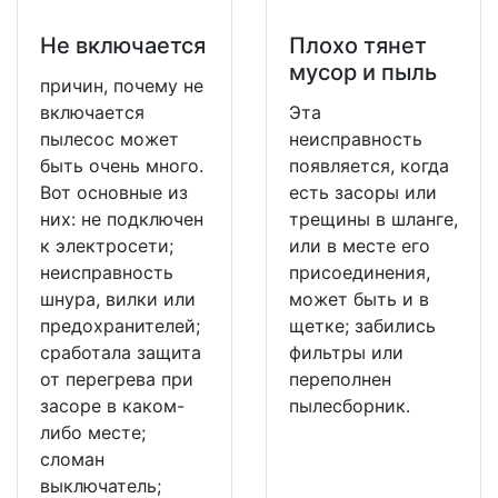
Не включается
Плохо тянет
мусор и пыль
причин, почему не
включается
Эта
пылесос может
неисправность
быть очень много.
появляется, когда
Вот основные из
есть засоры или
них: не подключен
трещины в шланге,
к электросети;
или в месте его
неисправность
присоединения,
шнура, вилки или
может быть и в
предохранителей;
щетке; забились
сработала защита
фильтры или
от перегрева при
переполнен
засоре в каком-
пылесборник.
либо месте;
сломан
выключатель;