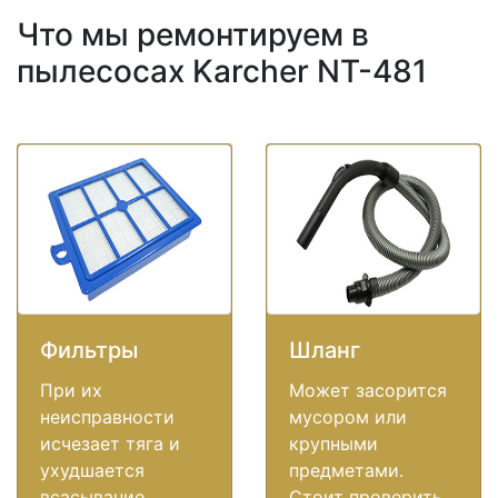
Что мы ремонтируем в
пылесосах Karcher NT-481
Фильтры
Шланг
При их
Может засорится
неисправности
мусором или
исчезает тяга и
крупными
ухудшается
предметами.
всасывание,
Стоит проверить