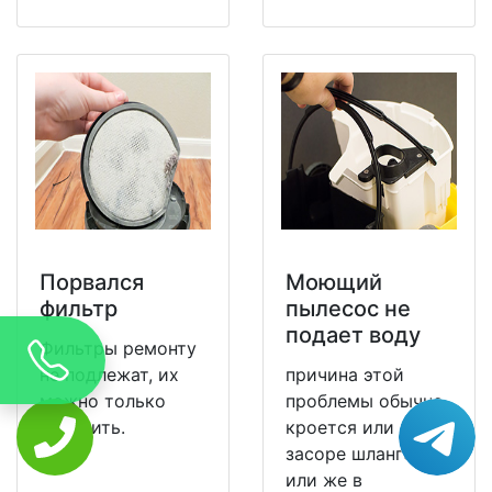
Порвался
Моющий
фильтр
пылесос не
подает воду
Фильтры ремонту
не подлежат, их
причина этой
можно только
проблемы обычно
заменить.
кроется или в
засоре шлангов,
или же в