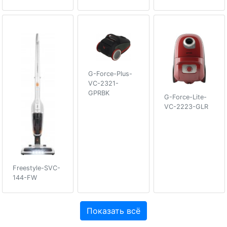
G-Force-Plus-
VC-2321-
GPRBK
G-Force-Lite-
VC-2223-GLR
Freestyle-SVC-
144-FW
Показать всё