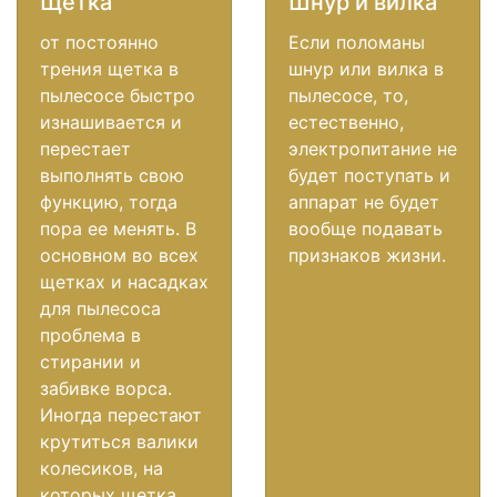
Щетка
Шнур и вилка
от постоянно
Если поломаны
трения щетка в
шнур или вилка в
пылесосе быстро
пылесосе, то,
изнашивается и
естественно,
перестает
электропитание не
выполнять свою
будет поступать и
функцию, тогда
аппарат не будет
пора ее менять. В
вообще подавать
основном во всех
признаков жизни.
щетках и насадках
для пылесоса
проблема в
стирании и
забивке ворса.
Иногда перестают
крутиться валики
колесиков, на
которых щетка