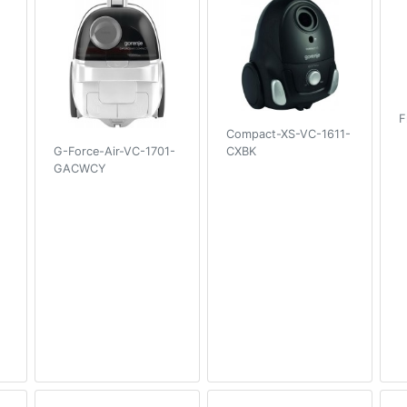
F
Compact-XS-VC-1611-
CXBK
G-Force-Air-VC-1701-
GACWCY