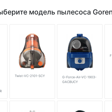
ыберите модель пылесоса Goren
F
Twist-VC-2101-SCY
G-Force-Air-VC-1903-
GACBUCY
FR