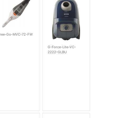
ree-Go-MVC-72-FW
G-Force-Lite-VC-
2222-GLBU