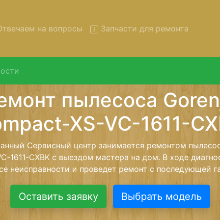
твечаем на вопросы
Запчасти для ремонта
ости
т пылесосов Gorenje Compa
-1611-CXBK с вывозом в сер
осов Gorenje Compact-XS-VC-1611-CXBK с вывозом в се
с помощью нашей бесплатной услуги, специалист забере
йшего более детального ремонта. Оговоренная стоимо
анется неизменно при возвращении видеотехники обра
Оставить заявку
Выбрать модель