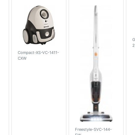
G
2
Compact-XS-VC-1411-
CXW
Freestyle-SVC-144-