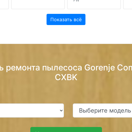
FW
Показать всё
ь ремонта пылесоса Gorenje Co
CXBK