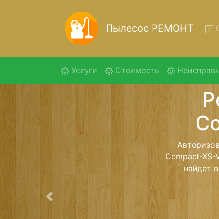
Пылесос РЕМОНТ
О
(current)
Услуги
Стоимость
Неисправн
Ремон
VC
Ремонт пылес
и обратно - 
для дальне
ост
Предыдущая