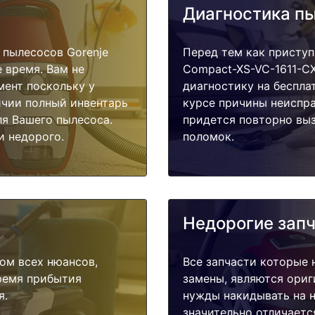
Диагностика п
пылесосов Gorenje
Перед тем как приступ
 время. Вам не
Compact-XS-VC-1611-CX
мент поскольку у
диагностику на беспла
ичии полный инвентарь
курсе причины неиспра
ля Вашего пылесоса.
придется повторно выз
и недорого.
поломок.
Недорогие зап
ом всех нюансов,
Все запчасти которые 
время прибытия
замены, являются ориг
я.
нужды накидывать на н
значительно отличаетс