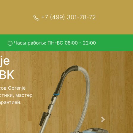
+7 (499) 301-78-72
Часы работы: ПН-ВС 08:00 - 22:00
ct-XS-
вис
рвисный центр
т Ваш пылесос
сть ремонта
тно.
Следующая