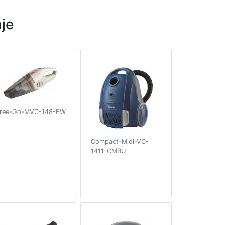
je
ree-Go-MVC-148-FW
Compact-Midi-VC-
1411-CMBU