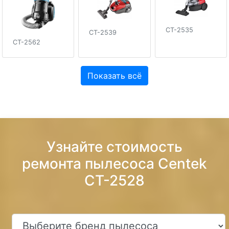
CT-2535
CT-2539
CT-2562
Показать всё
Узнайте стоимость
ремонта пылесоса Centek
CT-2528