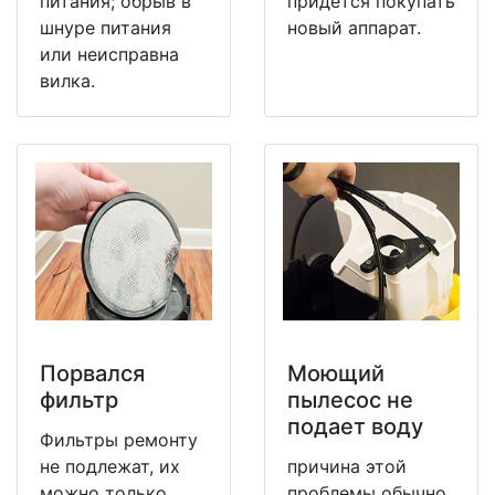
питания; обрыв в
придется покупать
шнуре питания
новый аппарат.
или неисправна
вилка.
Порвался
Моющий
фильтр
пылесос не
подает воду
Фильтры ремонту
не подлежат, их
причина этой
можно только
проблемы обычно