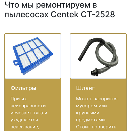
Что мы ремонтируем в
пылесосах Centek CT-2528
Фильтры
Шланг
При их
Может засорится
неисправности
мусором или
исчезает тяга и
крупными
ухудшается
предметами.
всасывание,
Стоит проверить