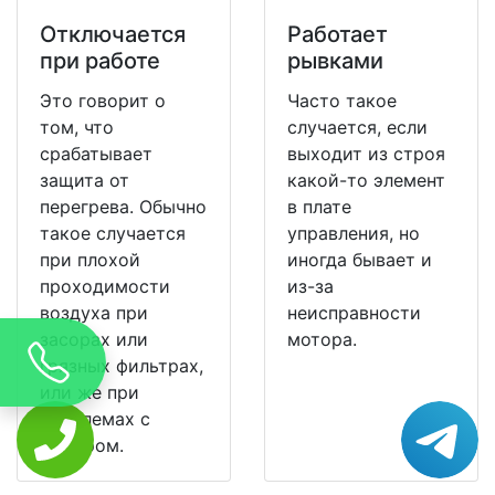
Отключается
Работает
при работе
рывками
Это говорит о
Часто такое
том, что
случается, если
срабатывает
выходит из строя
защита от
какой-то элемент
перегрева. Обычно
в плате
такое случается
управления, но
при плохой
иногда бывает и
проходимости
из-за
воздуха при
неисправности
засорах или
мотора.
грязных фильтрах,
или же при
проблемах с
мотором.