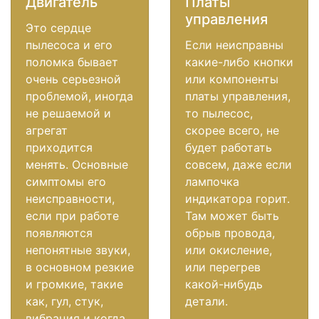
Двигатель
Платы
управления
Это сердце
пылесоса и его
Если неисправны
поломка бывает
какие-либо кнопки
очень серьезной
или компоненты
проблемой, иногда
платы управления,
не решаемой и
то пылесос,
агрегат
скорее всего, не
приходится
будет работать
менять. Основные
совсем, даже если
симптомы его
лампочка
неисправности,
индикатора горит.
если при работе
Там может быть
появляются
обрыв провода,
непонятные звуки,
или окисление,
в основном резкие
или перегрев
и громкие, такие
какой-нибудь
как, гул, стук,
детали.
вибрация и когда