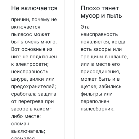
Не включается
Плохо тянет
мусор и пыль
причин, почему не
включается
Эта
пылесос может
неисправность
быть очень много.
появляется, когда
Вот основные из
есть засоры или
них: не подключен
трещины в шланге,
к электросети;
или в месте его
неисправность
присоединения,
шнура, вилки или
может быть и в
предохранителей;
щетке; забились
сработала защита
фильтры или
от перегрева при
переполнен
засоре в каком-
пылесборник.
либо месте;
сломан
выключатель;
сломался