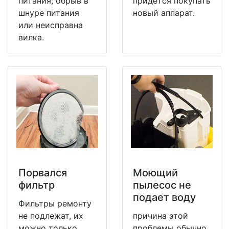
питания; обрыв в
придется покупать
шнуре питания
новый аппарат.
или неисправна
вилка.
Порвался
Моющий
фильтр
пылесос не
подает воду
Фильтры ремонту
не подлежат, их
причина этой
можно только
проблемы обычно