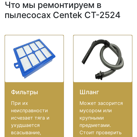
Что мы ремонтируем в
пылесосах Centek CT-2524
Фильтры
Шланг
При их
Может засорится
неисправности
мусором или
исчезает тяга и
крупными
ухудшается
предметами.
всасывание,
Стоит проверить