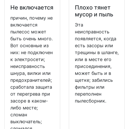
Не включается
Плохо тянет
мусор и пыль
причин, почему не
включается
Эта
пылесос может
неисправность
быть очень много.
появляется, когда
Вот основные из
есть засоры или
них: не подключен
трещины в шланге,
к электросети;
или в месте его
неисправность
присоединения,
шнура, вилки или
может быть и в
предохранителей;
щетке; забились
сработала защита
фильтры или
от перегрева при
переполнен
засоре в каком-
пылесборник.
либо месте;
сломан
выключатель;
сломался