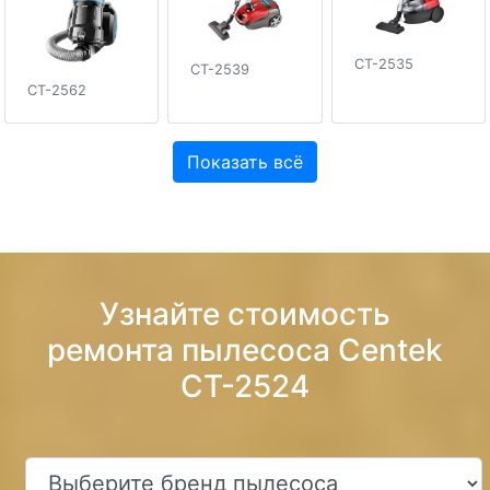
CT-2535
CT-2539
CT-2562
Показать всё
Узнайте стоимость
ремонта пылесоса Centek
CT-2524