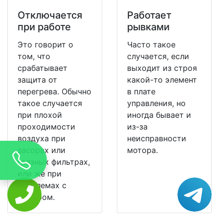
Отключается
Работает
при работе
рывками
Это говорит о
Часто такое
том, что
случается, если
срабатывает
выходит из строя
защита от
какой-то элемент
перегрева. Обычно
в плате
такое случается
управления, но
при плохой
иногда бывает и
проходимости
из-за
воздуха при
неисправности
засорах или
мотора.
грязных фильтрах,
или же при
проблемах с
мотором.