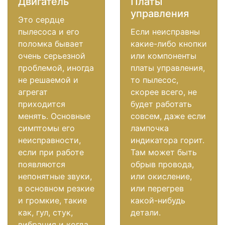
Двигатель
Платы
управления
Это сердце
пылесоса и его
Если неисправны
поломка бывает
какие-либо кнопки
очень серьезной
или компоненты
проблемой, иногда
платы управления,
не решаемой и
то пылесос,
агрегат
скорее всего, не
приходится
будет работать
менять. Основные
совсем, даже если
симптомы его
лампочка
неисправности,
индикатора горит.
если при работе
Там может быть
появляются
обрыв провода,
непонятные звуки,
или окисление,
в основном резкие
или перегрев
и громкие, такие
какой-нибудь
как, гул, стук,
детали.
вибрация и когда