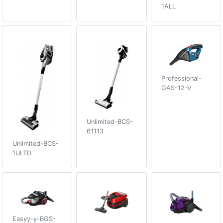
1ALL
Professional-
GAS-12-V
Unlimited-BCS-
61113
Unlimited-BCS-
1ULTD
Easyy-y-BGS-