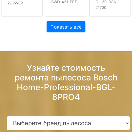
BWD-421-PET
GL-30-BGN-
2UPWER1
21700
Показать всё
Узнайте стоимость
ремонта пылесоса Bosch
Home-Professional-BGL-
8PRO4