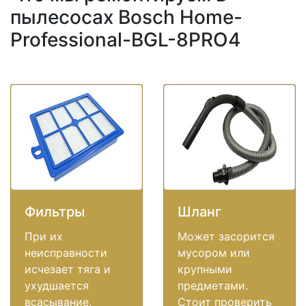
пылесосах Bosch Home-
Professional-BGL-8PRO4
Фильтры
Шланг
При их
Может засорится
неисправности
мусором или
исчезает тяга и
крупными
ухудшается
предметами.
всасывание,
Стоит проверить