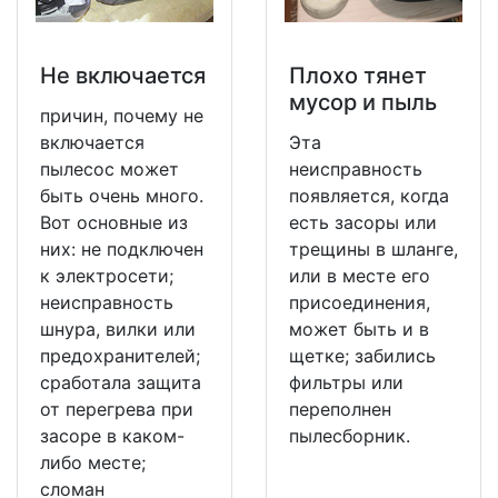
Не включается
Плохо тянет
мусор и пыль
причин, почему не
включается
Эта
пылесос может
неисправность
быть очень много.
появляется, когда
Вот основные из
есть засоры или
них: не подключен
трещины в шланге,
к электросети;
или в месте его
неисправность
присоединения,
шнура, вилки или
может быть и в
предохранителей;
щетке; забились
сработала защита
фильтры или
от перегрева при
переполнен
засоре в каком-
пылесборник.
либо месте;
сломан