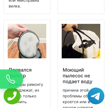
или неисправна
вилка.
Порвался
Моющий
фильтр
пылесос не
подает воду
Фильтры ремонту
не подлежат, их
причина этой
можно только
проблемы обычно
заменить.
кроется или в
засоре шлангов,