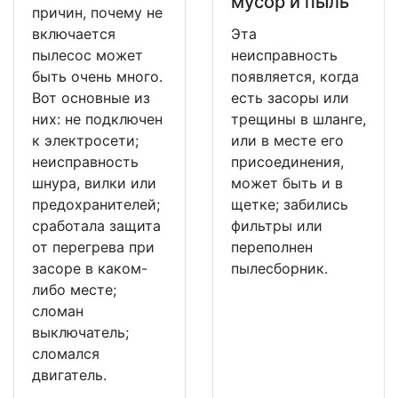
мусор и пыль
причин, почему не
включается
Эта
пылесос может
неисправность
быть очень много.
появляется, когда
Вот основные из
есть засоры или
них: не подключен
трещины в шланге,
к электросети;
или в месте его
неисправность
присоединения,
шнура, вилки или
может быть и в
предохранителей;
щетке; забились
сработала защита
фильтры или
от перегрева при
переполнен
засоре в каком-
пылесборник.
либо месте;
сломан
выключатель;
сломался
двигатель.