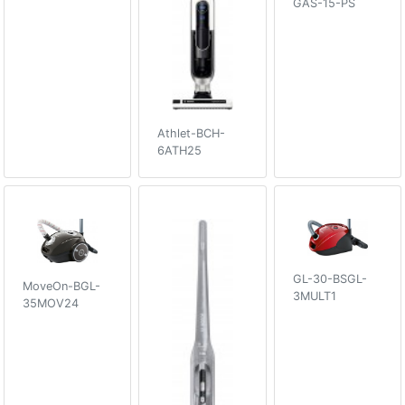
GAS-15-PS
Athlet-BCH-
6ATH25
GL-30-BSGL-
MoveOn-BGL-
3MULT1
35MOV24