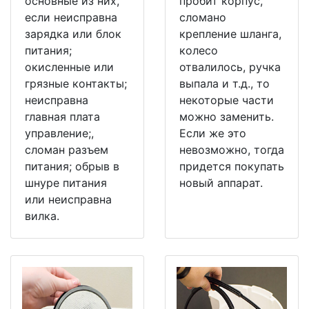
основные из них,
пробит корпус,
если неисправна
сломано
зарядка или блок
крепление шланга,
питания;
колесо
окисленные или
отвалилось, ручка
грязные контакты;
выпала и т.д., то
неисправна
некоторые части
главная плата
можно заменить.
управление;,
Если же это
сломан разъем
невозможно, тогда
питания; обрыв в
придется покупать
шнуре питания
новый аппарат.
или неисправна
вилка.