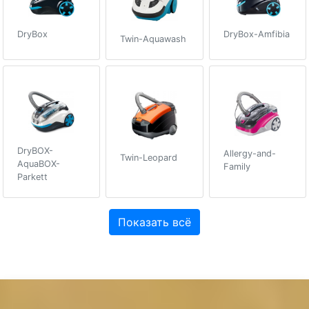
DryBox-Amfibia
DryBox
Twin-Aquawash
DryBOX-
Allergy-and-
Twin-Leopard
AquaBOX-
Family
Parkett
Показать всё