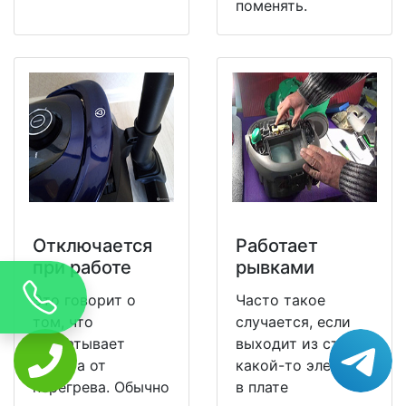
поменять.
Отключается
Работает
при работе
рывками
Это говорит о
Часто такое
том, что
случается, если
срабатывает
выходит из строя
защита от
какой-то элемент
перегрева. Обычно
в плате