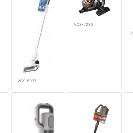
VCS-2230
V
VCS-5097