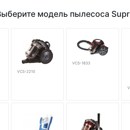
Выберите модель пылесоса Supr
VCS-1833
VCS-2210
V