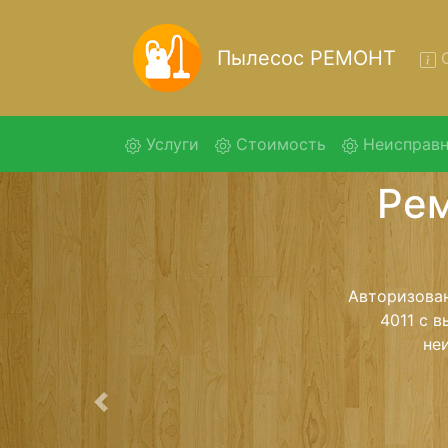
Пылесос РЕМОНТ
О
(current)
Услуги
Стоимость
Неисправн
Рем
Ремонт пыл
помощью 
дальнейш
ост
Предыдущая