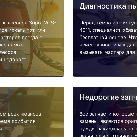
Диагностика п
 пылесосов Supra VCS-
Перед тем как приступ
тся искать тот или
4011, специалист обяз
астеров всегда с
бесплатной основе. Чт
все самые
неисправности и в дал
лесоса.
вызывать мастера для 
и недорого.
Недорогие зап
ом всех нюансов,
Все запчасти которые 
время прибытия
замены, являются ориг
я.
нужды накидывать на н
значительно отличаетс