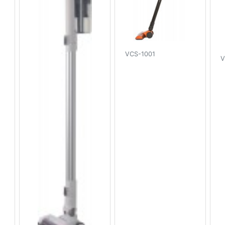
VCS-1001
V