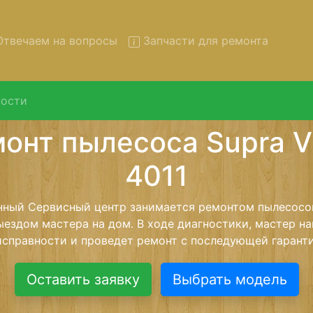
твечаем на вопросы
Запчасти для ремонта
ости
онт пылесосов Supra VCS-40
вывозом в сервис
есосов Supra VCS-4011 с вывозом в сервисный центр и 
нашей бесплатной услуги, специалист заберет Ваш пы
его более детального ремонта. Оговоренная стоимост
анется неизменно при возвращении видеотехники обра
Оставить заявку
Выбрать модель