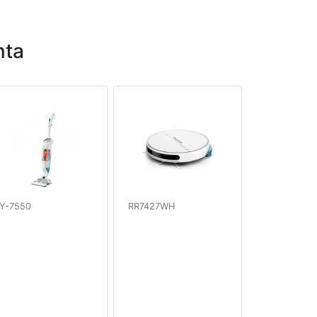
nta
Y-7550
RR7427WH