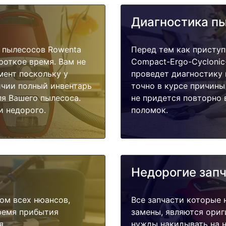
Диагностика п
 пылесосов Rowenta
Перед тем как приступ
роткое время. Вам не
Compact-Ergo-Cyclonic
мент поскольку у
проведет диагностику 
ичии полный инвентарь
точно в курсе причины
ля Вашего пылесоса.
не придется повторно 
и недорого.
поломок.
Недорогие зап
ом всех нюансов,
Все запчасти которые 
время прибытия
замены, являются ориг
я.
нужды накидывать на н