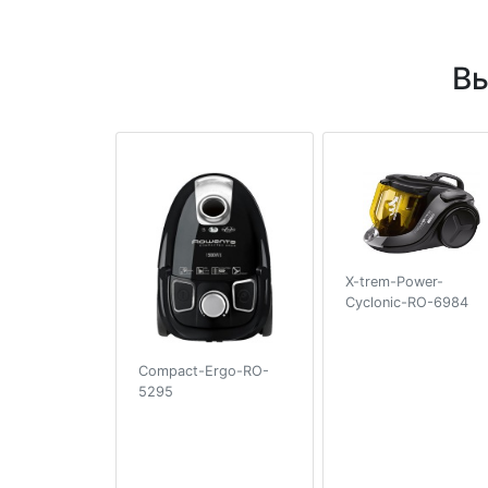
Вы
X-trem-Power-
Cyclonic-RO-6984
Compact-Ergo-RO-
5295