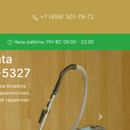
+7 (499) 301-78-72
Часы работы: ПН-ВС 08:00 - 22:00
pact-
ом в
ывозом в
, специалист
 Оговоренная
ники обратно.
Следующая