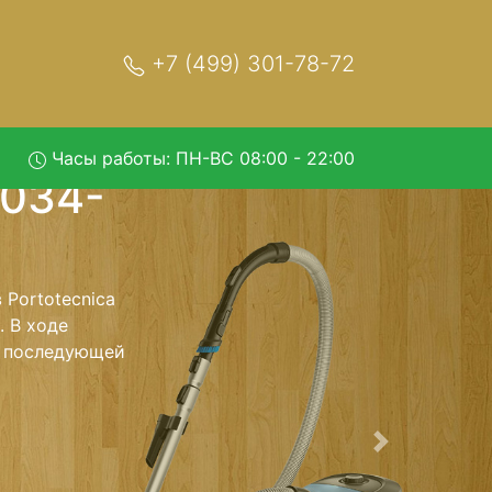
+7 (499) 301-78-72
Часы работы: ПН-ВС 08:00 - 22:00
irage-
возом в
 с вывозом в
, специалист
 Оговоренная
ники обратно.
Следующая