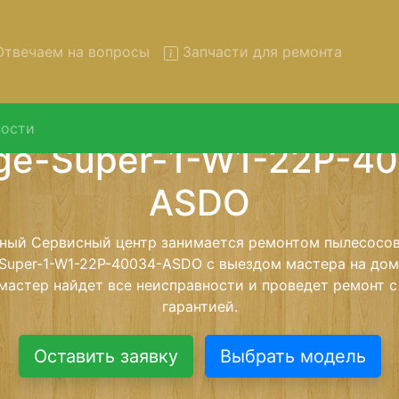
твечаем на вопросы
Запчасти для ремонта
ости
т пылесосов Portotecnica M
1-W1-22P-40034-ASDO с вы
сервис
сосов Portotecnica Mirage-Super-1-W1-22P-40034-ASDO
ентр и обратно - с помощью нашей бесплатной услуги
 пылесос для дальнейшего более детального ремонта.
монта останется неизменно при возвращении видеотех
Оставить заявку
Выбрать модель