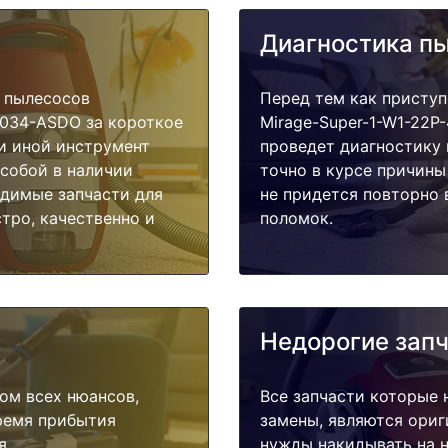
Диагностика п
 пылесосов
Перед тем как приступ
40034-ASDO за короткое
Mirage-Super-1-W1-22P
ли иной инструмент
проведет диагностику 
 собой в наличии
точно в курсе причины
одимые запчасти для
не придется повторно 
тро, качественно и
поломок.
Недорогие зап
ом всех нюансов,
Все запчасти которые 
время прибытия
замены, являются ориг
я.
нужды накидывать на н