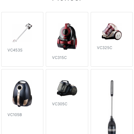
VC325C
VC453S
VC315C
VC305C
VC105B