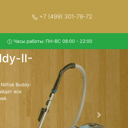
+7 (499) 301-78-72
Часы работы: ПН-ВС 08:00 - 22:00
-18-T с
 и обратно - с
лесос для
ь ремонта
тно.
Следующая