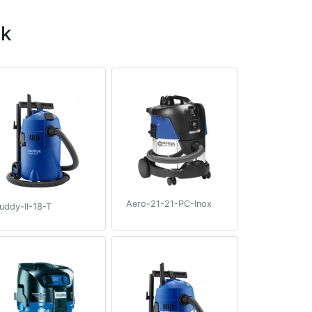
sk
Aero-21-21-PC-Inox
uddy-II-18-T