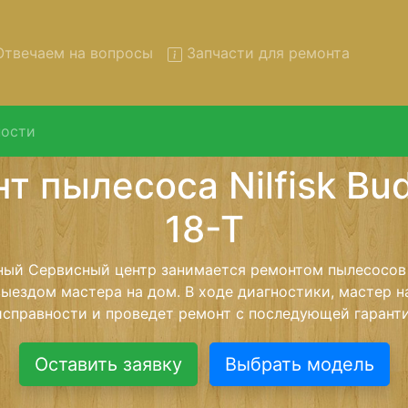
твечаем на вопросы
Запчасти для ремонта
ости
 пылесосов Nilfisk Buddy-II
вывозом в сервис
сов Nilfisk Buddy-II-18-T с вывозом в сервисный центр
нашей бесплатной услуги, специалист заберет Ваш пы
его более детального ремонта. Оговоренная стоимост
анется неизменно при возвращении видеотехники обра
Оставить заявку
Выбрать модель