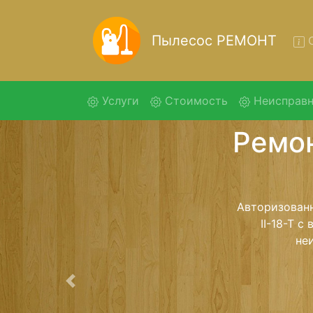
Пылесос РЕМОНТ
О
(current)
Услуги
Стоимость
Неисправн
Ремонт
Ремонт пылесо
помощью 
дальнейш
ост
Предыдущая