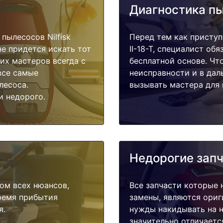
Диагностика п
пылесосов Nilfisk
Перед тем как приступи
не придется искать тот
II-18-T, специалист об
их мастеров всегда с
бесплатной основе. Чт
все самые
неисправности и в дал
лесоса.
вызывать мастера для 
и недорого.
Недорогие зап
ом всех нюансов,
Все запчасти которые 
время прибытия
замены, являются ориг
я.
нужды накидывать на н
значительно отличаетс