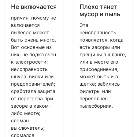
Не включается
Плохо тянет
мусор и пыль
причин, почему не
включается
Эта
пылесос может
неисправность
быть очень много.
появляется, когда
Вот основные из
есть засоры или
них: не подключен
трещины в шланге,
к электросети;
или в месте его
неисправность
присоединения,
шнура, вилки или
может быть и в
предохранителей;
щетке; забились
сработала защита
фильтры или
от перегрева при
переполнен
засоре в каком-
пылесборник.
либо месте;
сломан
выключатель;
сломался