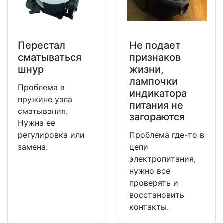
Перестал
Не подает
сматываться
признаков
шнур
жизни,
лампочки
Проблема в
индикатора
пружине узла
питания не
сматывания.
загораются
Нужна ее
регулировка или
Проблема где-то в
замена.
цепи
электропитания,
нужно все
проверять и
восстановить
контакты.