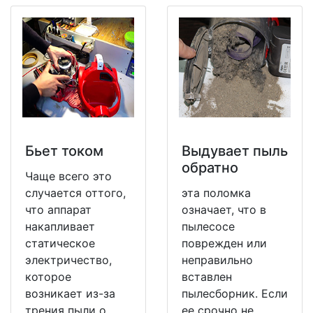
Бьет током
Выдувает пыль
обратно
Чаще всего это
случается оттого,
эта поломка
что аппарат
означает, что в
накапливает
пылесосе
статическое
поврежден или
электричество,
неправильно
которое
вставлен
возникает из-за
пылесборник. Если
трения пыли о
ее срочно не