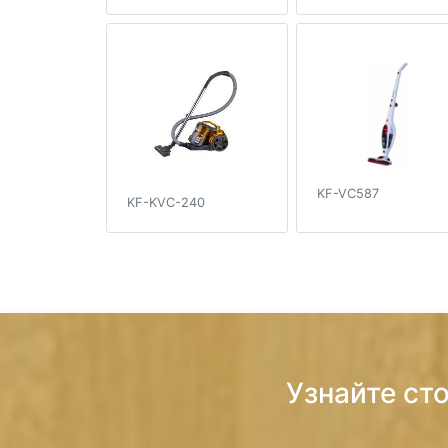
KF-VC587
KF-KVC-240
Узнайте ст