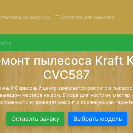
твечаем на вопросы
Запчасти для ремонта
ости
нт пылесосов Kraft KF-CVC
вывозом в сервис
сосов Kraft KF-CVC587 с вывозом в сервисный центр и
нашей бесплатной услуги, специалист заберет Ваш пы
его более детального ремонта. Оговоренная стоимост
анется неизменно при возвращении видеотехники обра
Оставить заявку
Выбрать модель