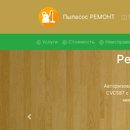
Пылесос РЕМОНТ
О
(current)
Услуги
Стоимость
Неисправн
Ремо
Ремонт пыле
помощью 
дальнейш
ост
Предыдущая