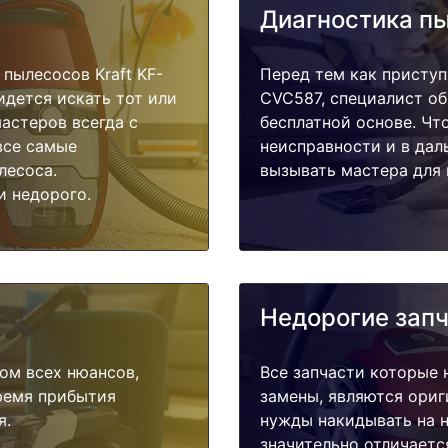
Диагностика п
пылесосов Kraft KF-
Перед тем как приступ
идется искать тот или
CVC587, специалист об
астеров всегда с
бесплатной основе. Чт
все самые
неисправности и в дал
лесоса.
вызывать мастера для 
и недорого.
Недорогие зап
ом всех нюансов,
Все запчасти которые 
время прибытия
замены, являются ориг
я.
нужды накидывать на н
значительно отличаетс