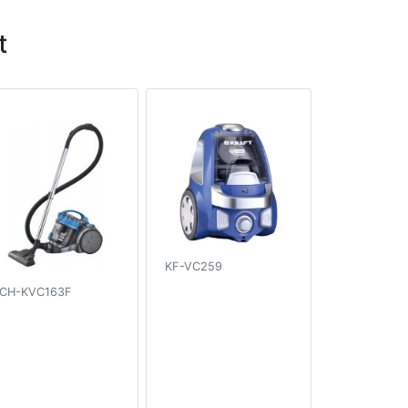
t
KF-VC259
CH-KVC163F