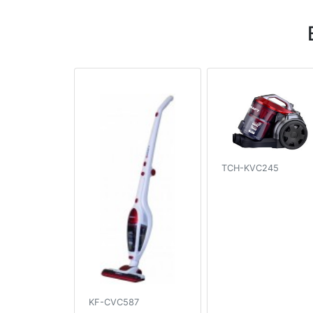
TCH-KVC245
KF-CVC587