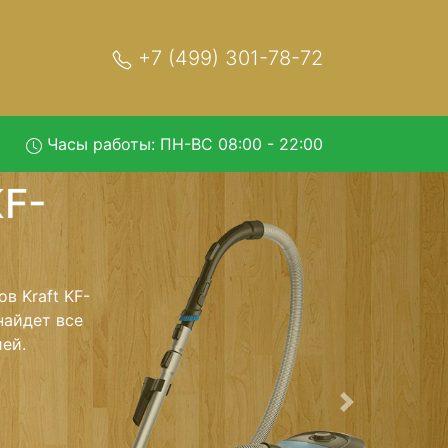
+7 (499) 301-78-72
Часы работы: ПН-ВС 08:00 - 22:00
587 с
 обратно - с
лесос для
ь ремонта
тно.
Следующая