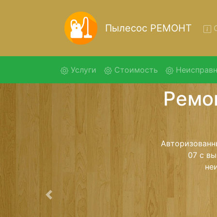
Пылесос РЕМОНТ
О
(current)
Услуги
Стоимость
Неисправн
Ремо
Ремонт пыле
помощью 
дальнейш
ост
Предыдущая