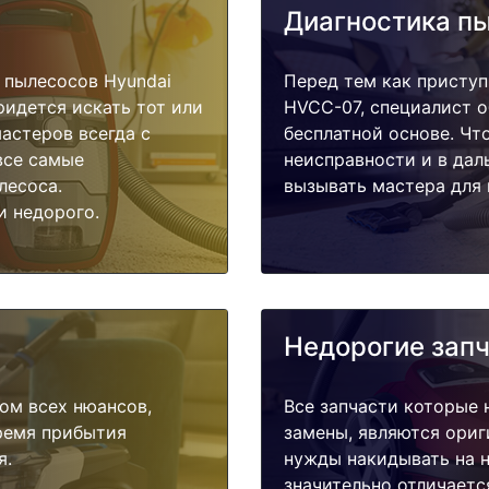
Диагностика п
 пылесосов Hyundai
Перед тем как приступ
ридется искать тот или
HVCC-07, специалист о
астеров всегда с
бесплатной основе. Чт
все самые
неисправности и в дал
лесоса.
вызывать мастера для 
и недорого.
Недорогие зап
ом всех нюансов,
Все запчасти которые 
время прибытия
замены, являются ориг
я.
нужды накидывать на н
значительно отличаетс