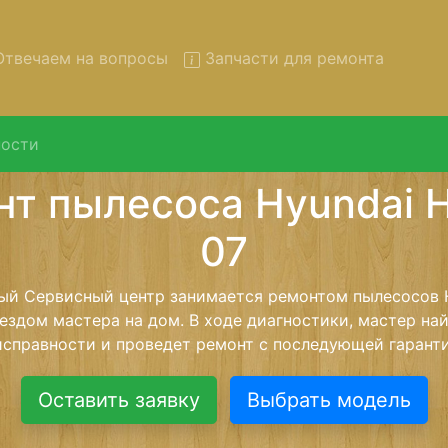
твечаем на вопросы
Запчасти для ремонта
ости
нт пылесосов Hyundai HVCC
вывозом в сервис
сосов Hyundai HVCC-07 с вывозом в сервисный центр и
нашей бесплатной услуги, специалист заберет Ваш пы
его более детального ремонта. Оговоренная стоимост
анется неизменно при возвращении видеотехники обра
Оставить заявку
Выбрать модель