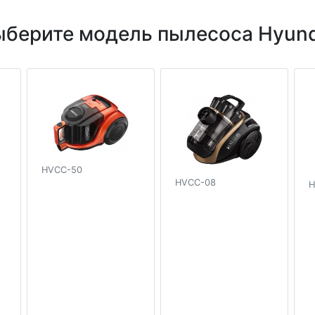
ыберите модель пылесоса Hyund
HVCC-50
HVCC-08
H