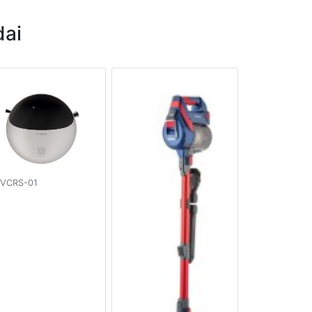
ai
VCRS-01