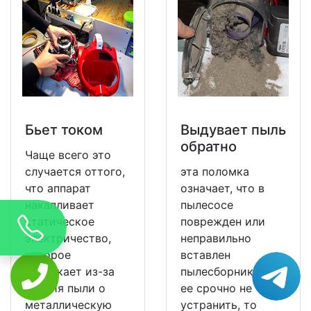
Бьет током
Выдувает пыль
обратно
Чаще всего это
случается оттого,
эта поломка
что аппарат
означает, что в
накапливает
пылесосе
статическое
поврежден или
электричество,
неправильно
которое
вставлен
возникает из-за
пылесборник. Если
трения пыли о
ее срочно не
металлическую
устранить, то