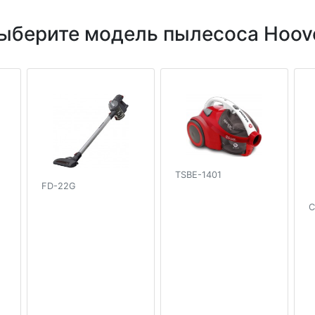
ыберите модель пылесоса Hoov
TSBE-1401
FD-22G
C