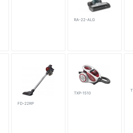
RA-22-ALG
T
TXP-1510
FD-22RP