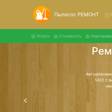
Пылесос РЕМОНТ
О
(current)
Услуги
Стоимость
Неисправн
Ремо
Ремонт пыле
помощью 
дальнейш
ост
Предыдущая