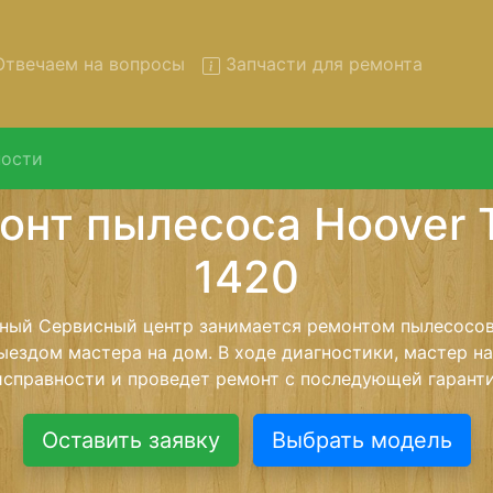
твечаем на вопросы
Запчасти для ремонта
ости
нт пылесосов Hoover TRE-1
вывозом в сервис
сосов Hoover TRE-1420 с вывозом в сервисный центр и
нашей бесплатной услуги, специалист заберет Ваш пы
его более детального ремонта. Оговоренная стоимост
анется неизменно при возвращении видеотехники обра
Оставить заявку
Выбрать модель