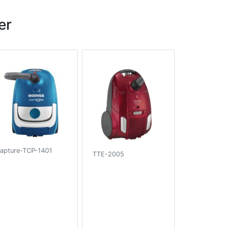
er
apture-TCP-1401
TTE-2005