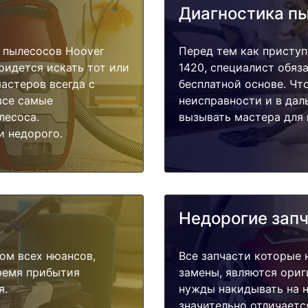
Диагностика п
 пылесосов Hoover
Перед тем как приступ
ридется искать тот или
1420, специалист обяз
астеров всегда с
бесплатной основе. Чт
все самые
неисправности и в дал
лесоса.
вызывать мастера для 
и недорого.
Недорогие зап
ом всех нюансов,
Все запчасти которые 
время прибытия
замены, являются ориг
я.
нужды накидывать на н
значительно отличаетс