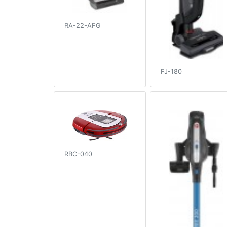
RA-22-AFG
FJ-180
RBC-040