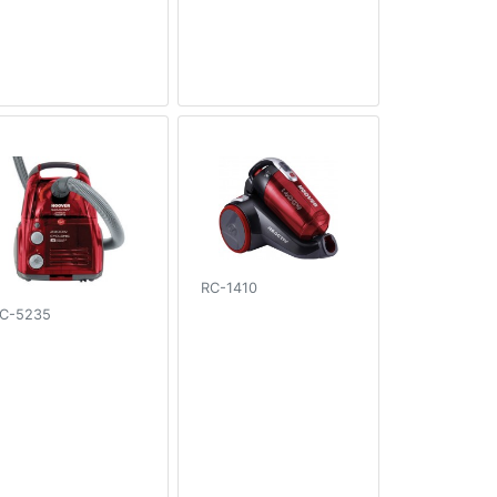
RC-1410
C-5235