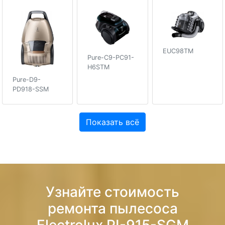
EUC98TM
Pure-C9-PC91-
H6STM
Pure-D9-
PD918-SSM
Показать всё
Узнайте стоимость
ремонта пылесоса