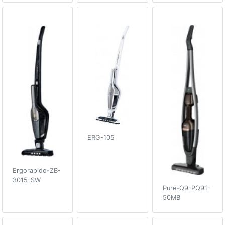
ERG-105
Ergorapido-ZB-
3015-SW
Pure-Q9-PQ91-
50MB