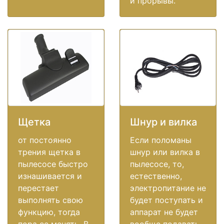
и прорывы.
Щетка
Шнур и вилка
от постоянно
Если поломаны
трения щетка в
шнур или вилка в
пылесосе быстро
пылесосе, то,
изнашивается и
естественно,
перестает
электропитание не
выполнять свою
будет поступать и
функцию, тогда
аппарат не будет
пора ее менять. В
вообще подавать