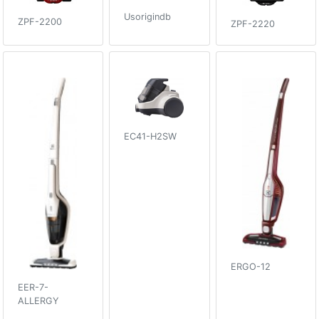
Usorigindb
ZPF-2200
ZPF-2220
EC41-H2SW
ERGO-12
EER-7-
ALLERGY