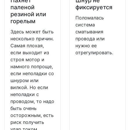
Пахнет
Шнур не
паленой
фиксируется
резиной или
Поломалась
горелым
система
Здесь может быть
сматывания
несколько причин.
провода или
Самая плохая,
нужно ее
если выходит из
отрегулировать.
строя мотор и
намного попроще,
если неполадки со
шнуром или
вилкой. Но если
неполадки с
проводом, то надо
быть очень
осторожным, есть
риск получить
удар током.