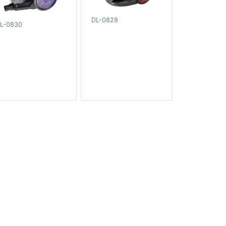
DL-0828
L-0830