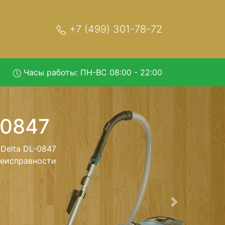
+7 (499) 301-78-72
Часы работы: ПН-ВС 08:00 - 22:00
47 с
обратно - с
лесос для
ь ремонта
тно.
Следующая