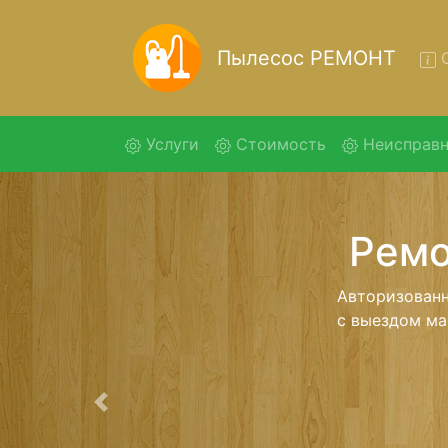
Пылесос РЕМОНТ
О
(current)
Услуги
Стоимость
Неисправн
Рем
Ремонт пыл
помощью 
дальнейш
ост
Предыдущая