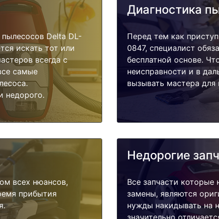
Диагностика п
пылесосов Delta DL-
Перед тем как приступ
тся искать тот или
0847, специалист обяз
астеров всегда с
бесплатной основе. Чт
все самые
неисправности и в дал
лесоса.
вызывать мастера для 
и недорого.
Недорогие зап
ом всех нюансов,
Все запчасти которые 
время прибытия
замены, являются ориг
я.
нужды накидывать на н
значительно отличаетс