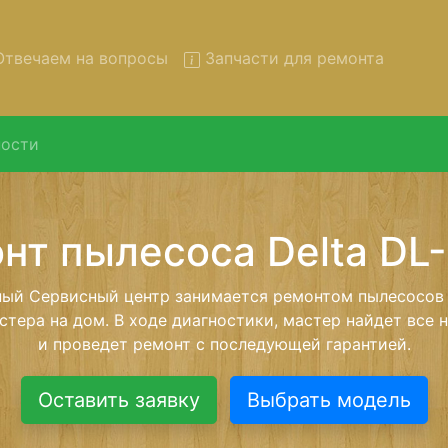
твечаем на вопросы
Запчасти для ремонта
ости
онт пылесосов Delta DL-08
вывозом в сервис
есосов Delta DL-0847 с вывозом в сервисный центр и 
нашей бесплатной услуги, специалист заберет Ваш пы
его более детального ремонта. Оговоренная стоимост
анется неизменно при возвращении видеотехники обра
Оставить заявку
Выбрать модель