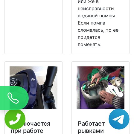
или же в
неисправности
водяной помпы.
Если помпа
сломалась, то ее
придется
поменять.
Отключается
Работает
при работе
рывками