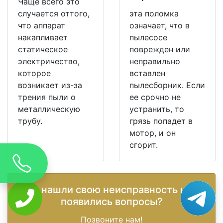
Чаще всего это
случается оттого,
эта поломка
что аппарат
означает, что в
накапливает
пылесосе
статическое
поврежден или
электричество,
неправильно
которое
вставлен
возникает из-за
пылесборник. Если
трения пыли о
ее срочно не
металлическую
устранить, то
трубу.
грязь попадет в
мотор, и он
сгорит.
Не нашли свою неисправность или
появились вопросы?
Позвоните нам!