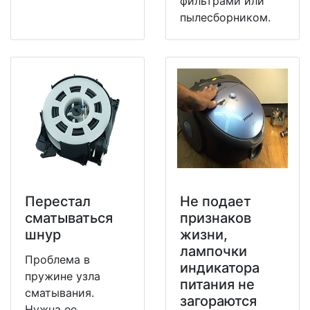
фильтрами или
пылесборником.
Перестал
Не подает
сматываться
признаков
шнур
жизни,
лампочки
Проблема в
индикатора
пружине узла
питания не
сматывания.
загораются
Нужна ее