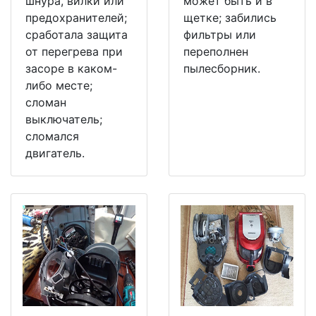
шнура, вилки или
может быть и в
предохранителей;
щетке; забились
сработала защита
фильтры или
от перегрева при
переполнен
засоре в каком-
пылесборник.
либо месте;
сломан
выключатель;
сломался
двигатель.